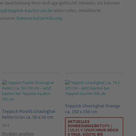
r Bearbeitung Ihrer Anfrage gelöscht. Hinweis: Sie können
op@teppich-kaufen-xxl.de
widerrufen. Detaillierte
 unserer
Datenschutzerklärung
.
Teppich Ghashghai Orange
Teppich Poshti Ghashghai
ca. 150 x 150 cm
Kelim Grün ca. 50 x 50 cm
AKTUELLES
55
€
SONDERANGEBOT
29% |
118,01 € SPAREN
NUR NOCH
Produkt ansehen
8 TAGE, GÜLTIG BIS