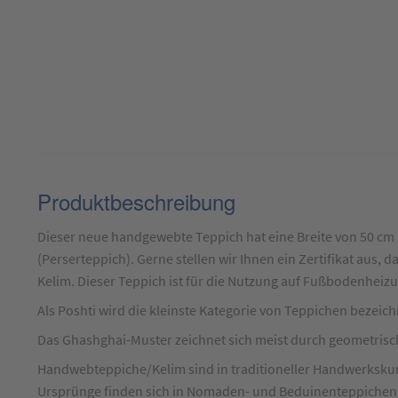
Produktbeschreibung
Produktbeschreibung
für
Dieser neue handgewebte Teppich hat eine Breite von 50 cm u
Teppich
(Perserteppich). Gerne stellen wir Ihnen ein Zertifikat aus, 
Poshti
Kelim. Dieser Teppich ist für die Nutzung auf Fußbodenheiz
Ghashghai
Als Poshti wird die kleinste Kategorie von Teppichen bezeich
Kelim
Das Ghashghai-Muster zeichnet sich meist durch geometrisc
Rot
ca.
Handwebteppiche/Kelim sind in traditioneller Handwerkskun
Ursprünge finden sich in Nomaden- und Beduinenteppichen 