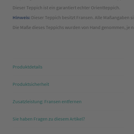
50
x
Dieser Teppich ist ein garantiert echter Orientteppich.
50
Hinweis:
Dieser Teppich besitzt Fransen. Alle Maßangaben s
cm
Die Maße dieses Teppichs wurden von Hand genommen, je nach
Produktdetails
Produktsicherheit
Zusatzleistung: Fransen entfernen
Sie haben Fragen zu diesem Artikel?