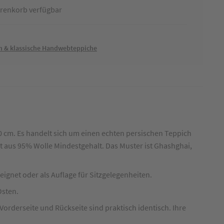
renkorb verfügbar
m & klassische Handwebteppiche
0 cm. Es handelt sich um einen echten persischen Teppich
 ist aus 95% Wolle Mindestgehalt. Das Muster ist Ghashghai,
eignet oder als Auflage für Sitzgelegenheiten.
Osten.
Vorderseite und Rückseite sind praktisch identisch. Ihre