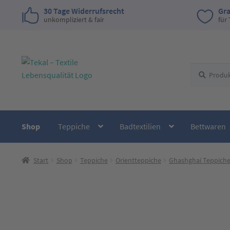
30 Tage Widerrufsrecht
Gra
unkompliziert & fair
für
Zur
Zum
Suchen
Suchen
Navigation
Inhalt
nach:
springen
springen
Shop
Teppiche
Badtextilien
Bettwaren
Start
Shop
Teppiche
Orientteppiche
Ghashghai Teppich