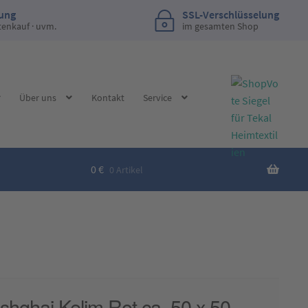
lung
SSL-Verschlüsselung
tenkauf · uvm.
im gesamten Shop
Über uns
Kontakt
Service
0
€
0 Artikel
shghai Kelim Rot ca. 50 x 50