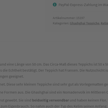
PayPal-Express-Zahlung im Wa
Rot
ca.
50
Artikelnummer:
15197
Kategorien:
Ghashghai Teppiche
,
Keli
x
50
cm
Menge
nd eine Länge von 50 cm. Das Circa-Maß dieses Teppichs ist 50 x 5
das die Echtheit bestätigt. Der Teppich hat Fransen. Die Nutzschicht
ungen geeignet.
net. Diese sehr kleinen Teppiche sind sehr gut als Vorlegematten ge
he Formen aus. Die Ghashghai sind ein Nomadenvolk im Mittleren 
st gewebt. Sie sind
beidseitig verwendbar
und haben keinen Flor. 
zum Eigenbrauch. So nahm auch der Typ des Kelim seinen Anfang.