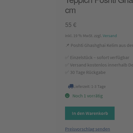
cm
55
€
inkl. 19 % MwSt.
zzgl.
Versand
📌 Poshti Ghashghai Kelim aus de
✅ Einzelstück – sofort verfügbar
✅ Versand kostenlos innerhalb D
✅ 30 Tage Rückgabe
Lieferzeit:
1-3 Tage
Noch 1 vorrätig
Teppich
In den Warenkorb
Poshti
Ghashghai
Preisvorschlag senden
Kelim