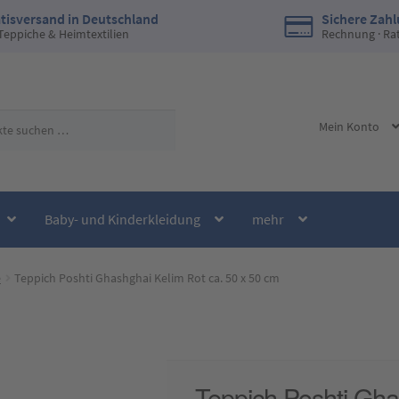
tisversand in Deutschland
Sichere Zah
 Teppiche & Heimtextilien
Rechnung · Ra
Mein Konto
Baby- und Kinderkleidung
mehr
e
Teppich Poshti Ghashghai Kelim Rot ca. 50 x 50 cm
Teppich Poshti Gha