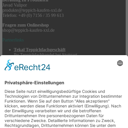
Javad Valipor
produkte@teppich-kaufen-xxl.de
Telefon: +49 (0) 7156 / 35 99 613
Fragen zum Onlineshop
shop@teppich-kaufen-xxl.de
Partnerlinks
Tekal Teppichfachgeschäft
Ihr Teppichfachhandel bei Stuttgart
TeppichSpezialisten
Teppichwäsche & -reparatur
Stadtmühle Waldenbuch
Mühlenprodukte, Säfte, Tiernahrung & Züchterbedarf
Feuerwerk XXL
Pyrotechnik online bestellen
© 2017-2026 ·
Tekal – Textile Lebensqualität
| Einzelstücke mit
Charakter – Exklusive moderne Teppiche und handverlesene
Orientteppiche
Alle Preise inkl. der gesetzlichen MwSt. · Die durchgestrichenen Preise
entsprechen, sofern nicht anders angegeben, den bisherigen Preisen in
unserem Shop.