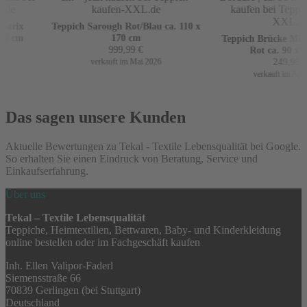
trix
Teppich Sarough Rot/Blau ca. 110 x
0 cm
170 cm
Teppich Brücke Mir m
999,99
€
Rot ca. 90 x 1
249,99
€
verkauft im Mai 2026
verkauft im April
Das sagen unsere Kunden
Aktuelle Bewertungen zu Tekal - Textile Lebensqualität bei Google.
So erhalten Sie einen Eindruck von Beratung, Service und
Einkaufserfahrung.
Über uns
Tekal – Textile Lebensqualität
Teppiche, Heimtextilien, Bettwaren, Baby- und Kinderkleidung
online bestellen oder im Fachgeschäft kaufen
Inh. Ellen Valipor-Faderl
Siemensstraße 66
70839 Gerlingen (bei Stuttgart)
Deutschland