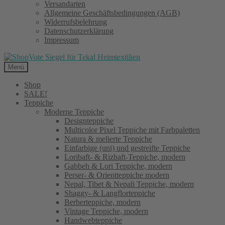
Versandarten
Allgemeine Geschäftsbedingungen (AGB)
Widerrufsbelehrung
Datenschutzerklärung
Impressum
Menü
Shop
SALE!
Teppiche
Moderne Teppiche
Designteppiche
Multicolor Pixel Teppiche mit Farbpaletten
Natura & melierte Teppiche
Einfarbige (uni) und gestreifte Teppiche
Loribaft- & Rizbaft-Teppiche, modern
Gabbeh & Lori Teppiche, modern
Perser- & Orientteppiche modern
Nepal, Tibet & Nepali Teppiche, modern
Shaggy- & Langflorteppiche
Berberteppiche, modern
Vintage Teppiche, modern
Handwebteppiche