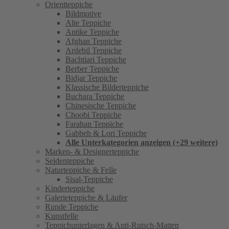
Orientteppiche
Bildmotive
Alte Teppiche
Antike Teppiche
Afghan Teppiche
Ardebil Teppiche
Bachtiari Teppiche
Berber Teppiche
Bidjar Teppiche
Klassische Bilderteppiche
Buchara Teppiche
Chinesische Teppiche
Choobi Teppiche
Farahan Teppiche
Gabbeh & Lori Teppiche
Alle Unterkategorien anzeigen (+29 weitere)
Marken- & Designerteppiche
Seidenteppiche
Naturteppiche & Felle
Sisal-Teppiche
Kinderteppiche
Galerieteppiche & Läufer
Runde Teppiche
Kunstfelle
Teppichunterlagen & Anti-Rutsch-Matten