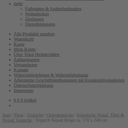
mehr
Fußmatten & Sauberlaufmatten
Wohndecken
Zierkissen
Dienstleistungen
Alle Produkte ansehen
Warenkorb
Kasse
Mein Konto
Über Tekal Heimtextilien
Zahlungsarten
Versandarten
Kontakt
Widerrufsbelehrung & Widerrufsformular
Allgemeine Geschäftsbedingungen mit Kundeninformationen
Datenschutzerklärung
Impressum
0
€
0 Artikel
Start
/
Shop
/
Teppiche
/
Orientteppiche
/
Klassische Nepal, Tibet &
Nepali Teppiche
/
Teppich Nepali Beige ca. 170 x 240 cm