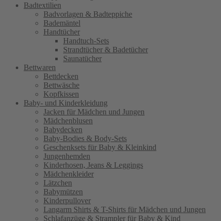
Badtextilien
Badvorlagen & Badteppiche
Bademäntel
Handtücher
Handtuch-Sets
Strandtücher & Badetücher
Saunatücher
Bettwaren
Bettdecken
Bettwäsche
Kopfkissen
Baby- und Kinderkleidung
Jacken für Mädchen und Jungen
Mädchenblusen
Babydecken
Baby-Bodies & Body-Sets
Geschenksets für Baby & Kleinkind
Jungenhemden
Kinderhosen, Jeans & Leggings
Mädchenkleider
Lätzchen
Babymützen
Kinderpullover
Langarm Shirts & T-Shirts für Mädchen und Jungen
Schlafanzüge & Strampler für Baby & Kind